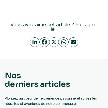
Vous avez aimé cet article ? Partagez-
le !
Li
F
X
W
E
n
a
h
m
k
c
at
ail
e
e
s
dI
b
A
Nos
n
o
p
derniers articles
o
p
k
Plongez au cœur de l'expérience paysanne et suivez les
réussites et aventures de notre communauté.