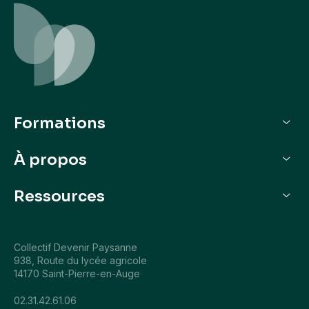
Formations
Je veux découvrir
À propos
Je veux m’installer
Qui sommes-nous
Ressources
Nos parcours de formation
L'agenda
Collectif Devenir Paysanne
Actualités
938, Route du lycée agricole
14170 Saint-Pierre-en-Auge
02.31.42.61.06