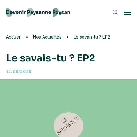
Accueil
•
Nos Actualités
•
Le savais-tu ? EP2
Le savais-tu ? EP2
Les recherches les plus frequentes
12/05/2025
Formations
Animal
Environnement
Bière artisanale
Paysage