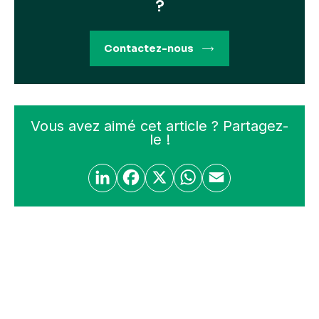
?
Contactez-nous
Vous avez aimé cet article ? Partagez-
le !
Li
F
X
W
E
n
a
h
m
k
c
at
ail
e
e
s
dI
b
A
n
o
p
o
p