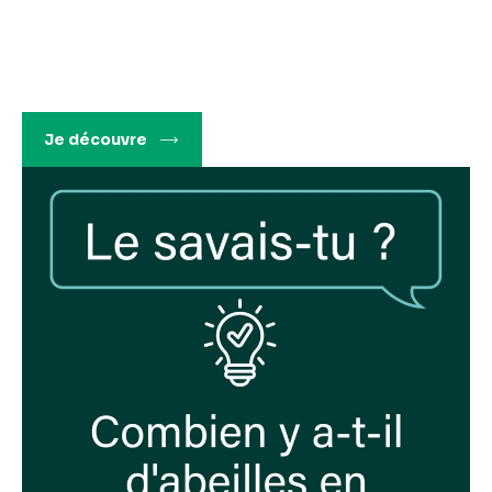
k
Je découvre