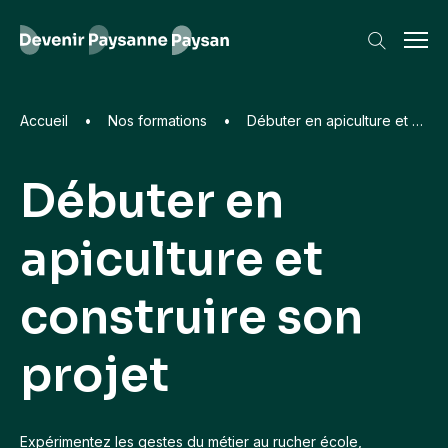
Accueil
•
Nos formations
•
Débuter en apiculture et construire son projet
Débuter en
Les recherches les plus frequentes
apiculture et
Formations
Animal
Environnement
construire son
Bière artisanale
Paysage
projet
Expérimentez les gestes du métier au rucher école,