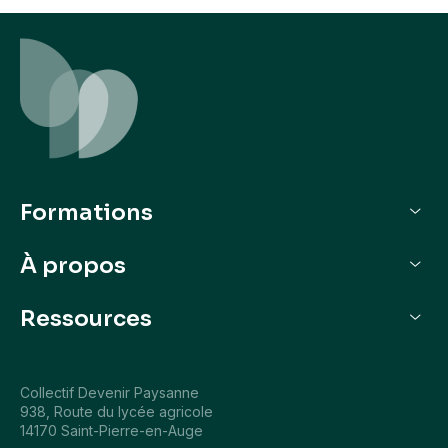
Formations
Je veux découvrir
À propos
Je veux m’installer
Qui sommes-nous
Ressources
Nos parcours de formation
L'agenda
Collectif Devenir Paysanne
Actualités
938, Route du lycée agricole
14170 Saint-Pierre-en-Auge