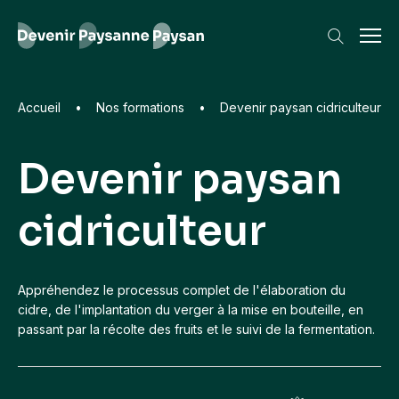
Accueil
•
Nos formations
•
Devenir paysan cidriculteur
Devenir paysan
Les recherches les plus frequentes
cidriculteur
Formations
Animal
Environnement
Bière artisanale
Paysage
Appréhendez le processus complet de l'élaboration du
cidre, de l'implantation du verger à la mise en bouteille, en
passant par la récolte des fruits et le suivi de la fermentation.