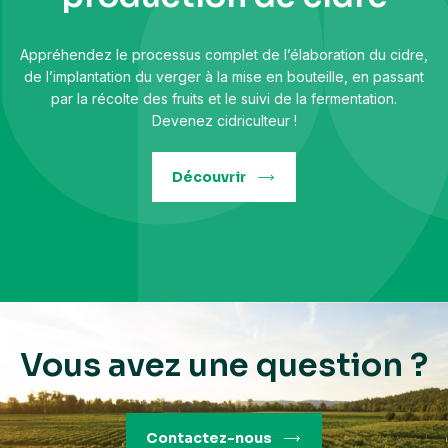
saisons
Appréhendez le processus complet de l’élaboration du cidre,
Maîtrisez les bases de l'apiculture, de l'installation des
de l’implantation du verger à la mise en bouteille, en passant
ruches jusqu'à la récolte et l'extraction du miel.
par la récolte des fruits et le suivi de la fermentation.
Devenez cidriculteur !
Découvrir
Vous avez une question ?
Contactez-nous