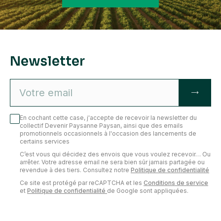
Planter, entretenir, regénérer et
valoriser les haies
Découvrez comment gérer durablement vos haies, de leur
Newsletter
diagnostic à la plantation, pour en faire un véritable atout
pour votre exploitation
En cochant cette case, j'accepte de recevoir la newsletter du
collectif Devenir Paysanne Paysan, ainsi que des emails
promotionnels occasionnels à l'occasion des lancements de
certains services
C’est vous qui décidez des envois que vous voulez recevoir… Ou
arrêter. Votre adresse email ne sera bien sûr jamais partagée ou
revendue à des tiers. Consultez notre
Politique de confidentialité
Ce site est protégé par reCAPTCHA et les
Conditions de service
et
Politique de confidentialité
de Google sont appliquées.