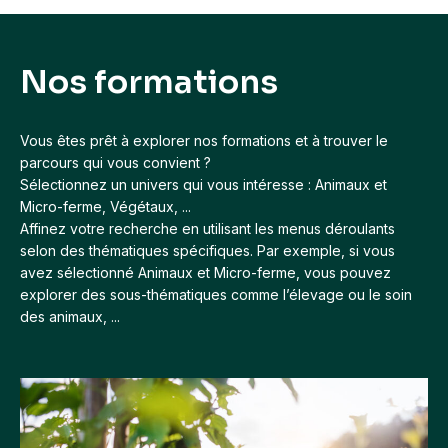
k
c
at
ail
e
e
s
dI
b
A
Nos formations
n
o
p
o
p
Vous êtes prêt à explorer nos formations et à trouver le
k
parcours qui vous convient ?
Sélectionnez un univers qui vous intéresse : Animaux et
Micro-ferme, Végétaux, ...
Affinez votre recherche en utilisant les menus déroulants
selon des thématiques spécifiques. Par exemple, si vous
avez sélectionné Animaux et Micro-ferme, vous pouvez
explorer des sous-thématiques comme l’élevage ou le soin
des animaux, ...