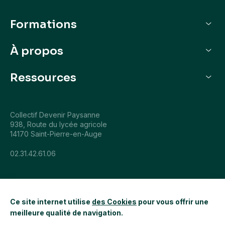
Formations
Je veux découvrir
À propos
Je veux m’installer
Qui sommes-nous
Ressources
Nos parcours de formation
L'agenda
Collectif Devenir Paysanne
Actualités
938, Route du lycée agricole
14170 Saint-Pierre-en-Auge
02.31.42.61.06
Ce site internet utilise
des Cookies
pour vous offrir une
meilleure qualité de navigation.
Mentions légales