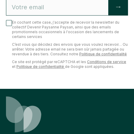
En cochant cette case, j'accepte de recevoir la newsletter du
collectif Devenir Paysanne Paysan, ainsi que des emails
promotionnels occasionnels à l'occasion des lancements de
certains services
C’est vous qui décidez des envois que vous voulez recevoir… Ou
arrêter. Votre adresse email ne sera bien sûr jamais partagée ou
revendue à des tiers. Consultez notre
Politique de confidentialité
Ce site est protégé par reCAPTCHA et les
Conditions de service
et
Politique de confidentialité
de Google sont appliquées.
Devenir viticulteur
Maîtrisez les gestes du vigneron et conduisez votre vignoble
au fil des saisons, de la taille jusqu'à la récolte